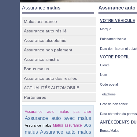
Assurance
malus
Assurance auto 
VOTRE VÉHICULE
Malus assurance
Marque
Assurance auto résilié
Puissance fiscale
Assurance alcoolémie
Date de mise en circulat
Assurance non paiement
VOTRE PROFIL
Assurance sinistre
Civilité
Bonus malus
Nom
Assurance auto des résiliés
Code postal
ACTUALITÉS AUTOMOBILE
Téléphone
Partenaires
Date de naissance
Assurance auto malus pas cher
Date obtention du permis
Assurance auto avec malus
ANTÉCÉDENTS DU
sos
Malus assurance
Assurance malus
Bonus/Malus
malus
Assurance auto malus